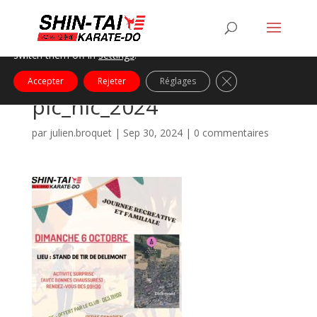
Nous utilisons des cookies pour vous offrir la meilleure
expérience sur notre site.
You can find out more about which cookies we are using or
switch them off in
settings
.
Fermer la bannière
Accepter
Rejeter
Réglages
pic_nic_2024
par
julien.broquet
|
Sep 30, 2024
|
0 commentaires