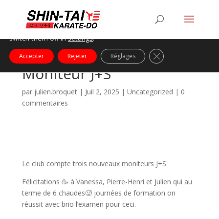
Nous utilisons des cookies pour vous offrir la meilleure
expérience sur notre site.
You can find out more about which cookies we are using or
switch them off in
settings
.
Fermer la bannière
Accepter
Rejeter
Réglages
Moniteur J+S
par
julien.broquet
|
Juil 2, 2025
|
Uncategorized
|
0
commentaires
Le club compte trois nouveaux moniteurs J+S
Félicitations 🥳 à Vanessa, Pierre-Henri et Julien qui au
terme de 6 chaudes🥵 journées de formation on
réussit avec brio l’examen pour ceci.