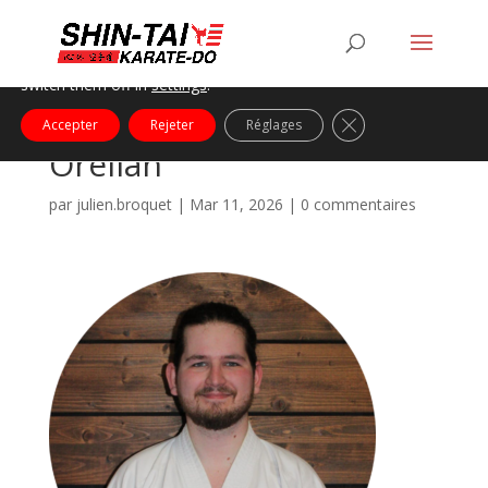
Nous utilisons des cookies pour vous offrir la meilleure
expérience sur notre site.
You can find out more about which cookies we are using or
switch them off in
settings
.
Fermer la bannière
Accepter
Rejeter
Réglages
Orélian
par
julien.broquet
|
Mar 11, 2026
|
0 commentaires